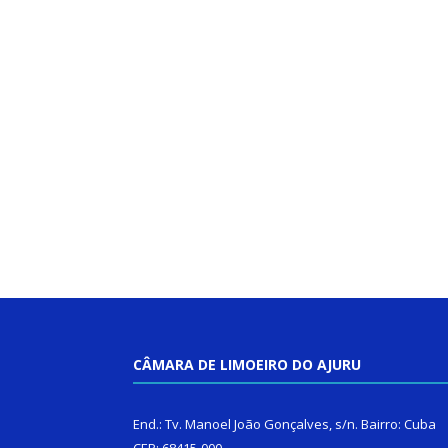
CÂMARA DE LIMOEIRO DO AJURU
End.: Tv. Manoel João Gonçalves, s/n. Bairro: Cuba