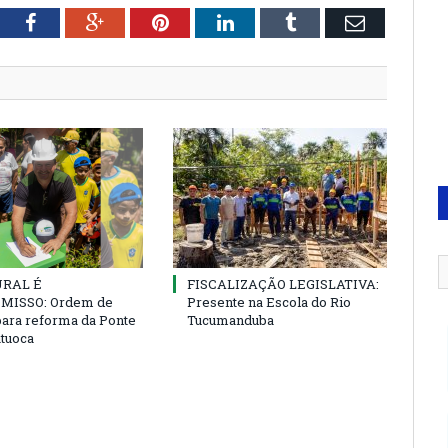
tter
Facebook
Google+
Pinterest
LinkedIn
Tumblr
Email
URAL É
FISCALIZAÇÃO LEGISLATIVA:
ISSO: Ordem de
Presente na Escola do Rio
para reforma da Ponte
Tucumanduba
atuoca