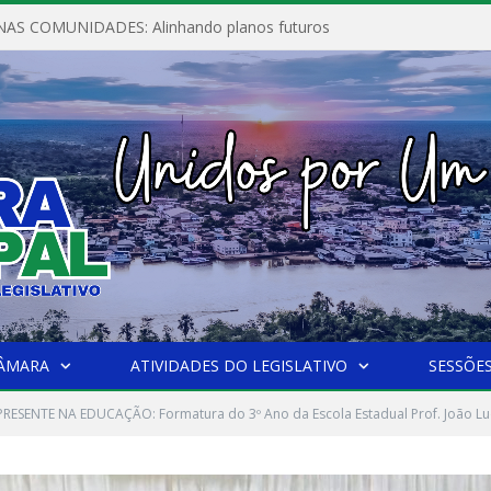
AS COMUNIDADES: Alinhando planos futuros
CÂMARA
ATIVIDADES DO LEGISLATIVO
SESSÕE
RESENTE NA EDUCAÇÃO: Formatura do 3º Ano da Escola Estadual Prof. João Lu