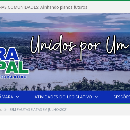
AS COMUNIDADES: Alinhando planos futuros
CÂMARA
ATIVIDADES DO LEGISLATIVO
SESSÕE
»
s
SEM PAUTAS E ATAS EM JULHO/2021