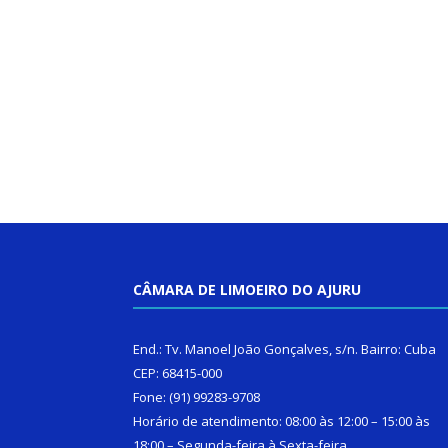
CÂMARA DE LIMOEIRO DO AJURU
End.: Tv. Manoel João Gonçalves, s/n. Bairro: Cuba
CEP: 68415-000
Fone: (91) 99283-9708
Horário de atendimento: 08:00 às 12:00 – 15:00 às
18:00 – Segunda-feira à Sexta-feira