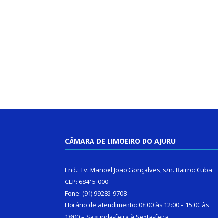
CÂMARA DE LIMOEIRO DO AJURU
End.: Tv. Manoel João Gonçalves, s/n. Bairro: Cuba
CEP: 68415-000
Fone: (91) 99283-9708
Horário de atendimento: 08:00 às 12:00 – 15:00 às
18:00 – Segunda-feira à Sexta-feira