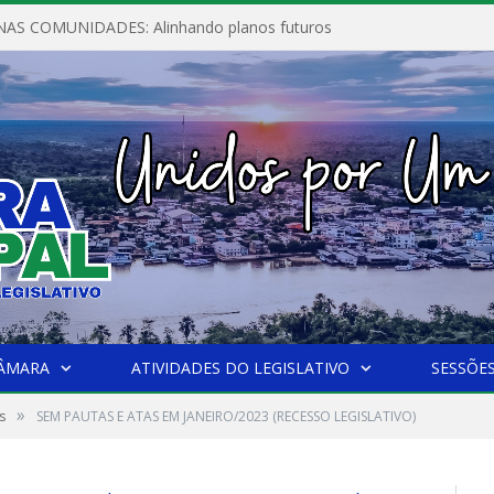
AS COMUNIDADES: Alinhando planos futuros
CÂMARA
ATIVIDADES DO LEGISLATIVO
SESSÕE
»
s
SEM PAUTAS E ATAS EM JANEIRO/2023 (RECESSO LEGISLATIVO)