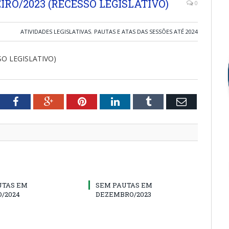
RO/2023 (RECESSO LEGISLATIVO)
0
ATIVIDADES LEGISLATIVAS
,
PAUTAS E ATAS DAS SESSÕES ATÉ 2024
SO LEGISLATIVO)
tter
Facebook
Google+
Pinterest
LinkedIn
Tumblr
Email
UTAS EM
SEM PAUTAS EM
/2024
DEZEMBRO/2023