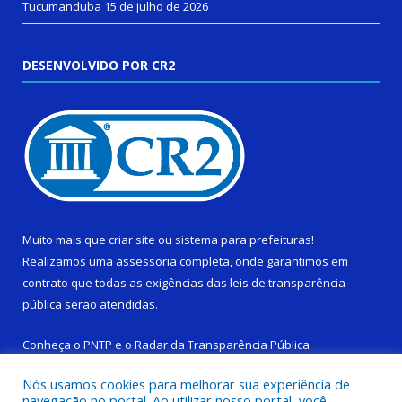
Tucumanduba
15 de julho de 2026
DESENVOLVIDO POR CR2
Muito mais que
criar site
ou
sistema para prefeituras
!
Realizamos uma
assessoria
completa, onde garantimos em
contrato que todas as exigências das
leis de transparência
pública
serão atendidas.
Conheça o
PNTP
e o
Radar da Transparência Pública
Nós usamos cookies para melhorar sua experiência de
navegação no portal. Ao utilizar nosso portal, você