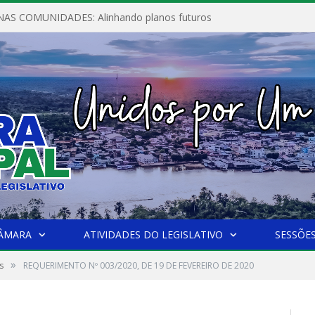
AS COMUNIDADES: Alinhando planos futuros
CÂMARA
ATIVIDADES DO LEGISLATIVO
SESSÕE
»
s
REQUERIMENTO Nº 003/2020, DE 19 DE FEVEREIRO DE 2020