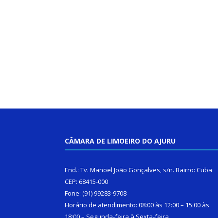
CÂMARA DE LIMOEIRO DO AJURU
End.: Tv. Manoel João Gonçalves, s/n. Bairro: Cuba
CEP: 68415-000
Fone: (91) 99283-9708
Horário de atendimento: 08:00 às 12:00 – 15:00 às
18:00 – Segunda-feira à Sexta-feira