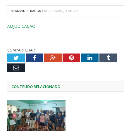
POR
ADMINISTRADOR
EM
2 DE MARÇO DE 2021
ADJUDICAÇÃO
COMPARTILHAR:
Twitter
Facebook
Google+
Pinterest
LinkedIn
Tumblr
Email
CONTEÚDO RELACIONADO