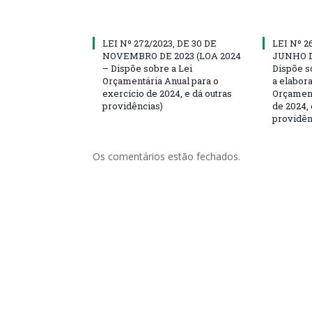
LEI Nº 272/2023, DE 30 DE
LEI Nº 2
NOVEMBRO DE 2023 (LOA 2024
JUNHO D
– Dispõe sobre a Lei
Dispõe s
Orçamentária Anual para o
a elabor
exercício de 2024, e dá outras
Orçament
providências)
de 2024, 
providên
Os comentários estão fechados.