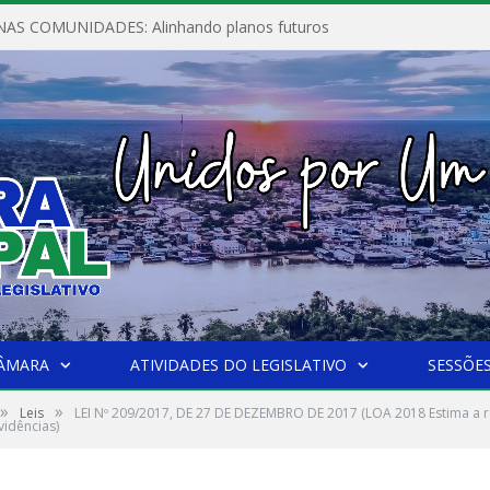
AS COMUNIDADES: Alinhando planos futuros
CÂMARA
ATIVIDADES DO LEGISLATIVO
SESSÕE
»
»
Leis
LEI Nº 209/2017, DE 27 DE DEZEMBRO DE 2017 (LOA 2018 Estima a re
vidências)