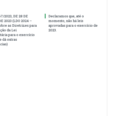
67/2023, DE 28 DE
Declaramos que, até o
E 2023 (LDO 2024 –
momento, não há leis
obre as Diretrizes para
aprovadas para o exercício de
ação da Lei
2023.
ária para o exercício
e dá outras
cias)