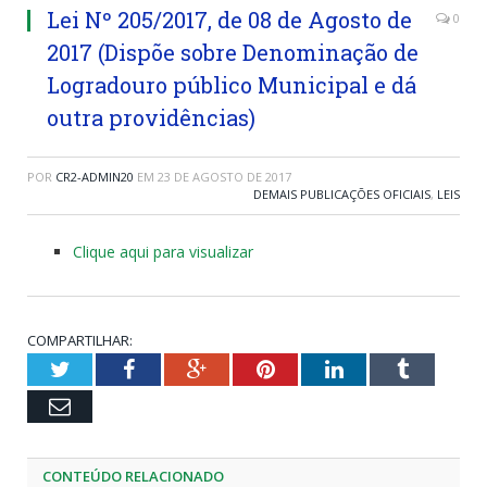
Lei Nº 205/2017, de 08 de Agosto de
0
2017 (Dispõe sobre Denominação de
Logradouro público Municipal e dá
outra providências)
POR
CR2-ADMIN20
EM
23 DE AGOSTO DE 2017
DEMAIS PUBLICAÇÕES OFICIAIS
,
LEIS
Clique aqui para visualizar
COMPARTILHAR:
Twitter
Facebook
Google+
Pinterest
LinkedIn
Tumblr
Email
CONTEÚDO RELACIONADO