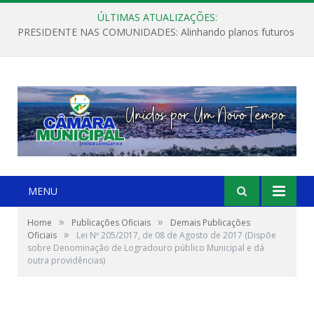
ÚLTIMAS ATUALIZAÇÕES:
PRESIDENTE NAS COMUNIDADES: Alinhando planos futuros
MENU
»
»
Home
Publicações Oficiais
Demais Publicações
»
Oficiais
Lei Nº 205/2017, de 08 de Agosto de 2017 (Dispõe
sobre Denominação de Logradouro público Municipal e dá
outra providências)