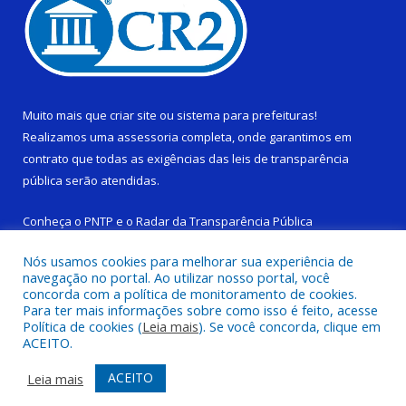
Muito mais que
criar site
ou
sistema para prefeituras
!
Realizamos uma
assessoria
completa, onde garantimos em
contrato que todas as exigências das
leis de transparência
pública
serão atendidas.
Conheça o
PNTP
e o
Radar da Transparência Pública
Nós usamos cookies para melhorar sua experiência de
navegação no portal. Ao utilizar nosso portal, você
concorda com a política de monitoramento de cookies.
Para ter mais informações sobre como isso é feito, acesse
Todos os direitos reservados a Câmara Municipal de Limoeiro do
Política de cookies (
Leia mais
). Se você concorda, clique em
Ajuru.
ACEITO.
Mapa do Site
Acessar Área Administrativa
ACEITO
Leia mais
Acessar Webmail