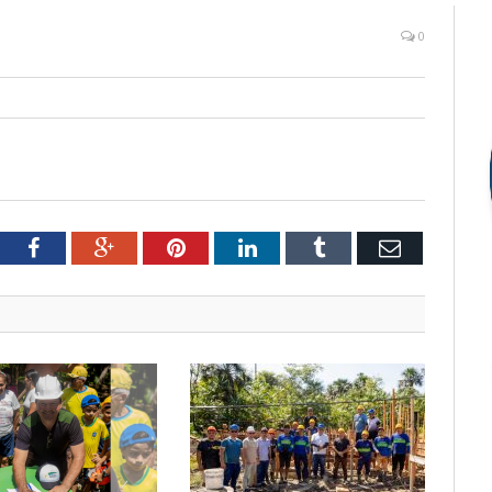
0
tter
Facebook
Google+
Pinterest
LinkedIn
Tumblr
Email