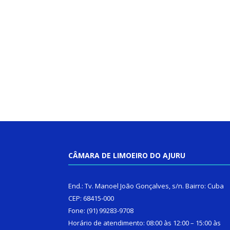
CÂMARA DE LIMOEIRO DO AJURU
End.: Tv. Manoel João Gonçalves, s/n. Bairro: Cuba
CEP: 68415-000
Fone: (91) 99283-9708
Horário de atendimento: 08:00 às 12:00 – 15:00 às