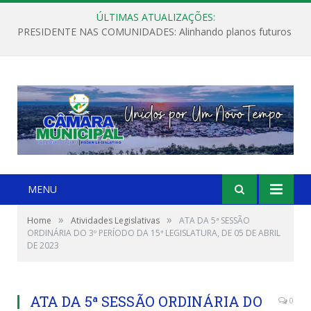
ÚLTIMAS ATUALIZAÇÕES:
PRESIDENTE NAS COMUNIDADES: Alinhando planos futuros
MENU
»
»
Home
Atividades Legislativas
ATA DA 5ª SESSÃO
ORDINÁRIA DO 3º PERÍODO DA 15ª LEGISLATURA, DE 05 DE ABRIL
DE 2023
ATA DA 5ª SESSÃO ORDINÁRIA DO
0