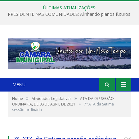
ÚLTIMAS ATUALIZAÇÕES:
PRESIDENTE NAS COMUNIDADES: Alinhando planos futuros
MENU
»
»
Home
Atividades Legislativas
ATA DA 07ª SESSÃO
»
ORDINÁRIA, DE 08 DE ABRIL DE 2021
7ª ATA da Setima
sessão ordinária
7ª ATA da Setima sessão ordinária
0