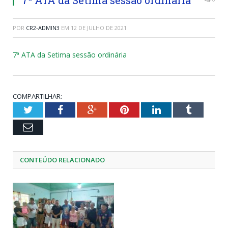
POR
CR2-ADMIN3
EM
12 DE JULHO DE 2021
7ª ATA da Setima sessão ordinária
COMPARTILHAR:
Twitter
Facebook
Google+
Pinterest
LinkedIn
Tumblr
Email
CONTEÚDO RELACIONADO