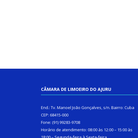
CÂMARA DE LIMOEIRO DO AJURU
End.: Tv. Manoel João Gonçalves, s/n. Bairro: Cuba
CEP: 68415-000
Fone: (91) 99283-9708
Horário de atendimento: 08:00 às 12:00 – 15:00 às
18:00 – Segunda-feira à Sexta-feira