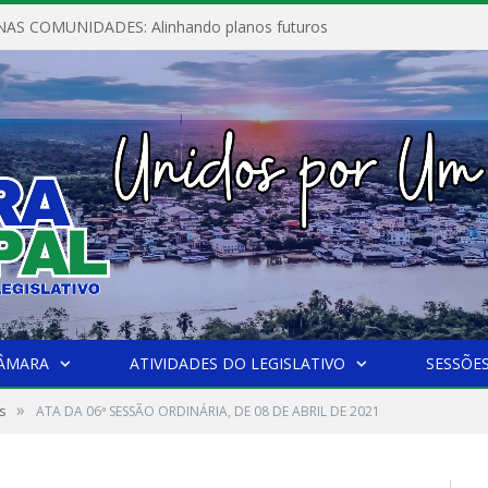
AS COMUNIDADES: Alinhando planos futuros
CÂMARA
ATIVIDADES DO LEGISLATIVO
SESSÕE
»
s
ATA DA 06ª SESSÃO ORDINÁRIA, DE 08 DE ABRIL DE 2021