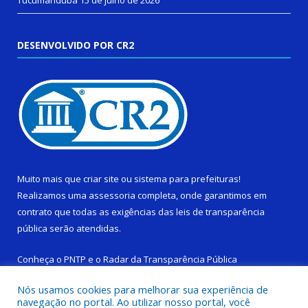
Tucumanduba
15 de julho de 2026
DESENVOLVIDO POR CR2
Muito mais que
criar site
ou
sistema para prefeituras
!
Realizamos uma
assessoria
completa, onde garantimos em
contrato que todas as exigências das
leis de transparência
pública
serão atendidas.
Conheça o
PNTP
e o
Radar da Transparência Pública
Nós usamos cookies para melhorar sua experiência de
navegação no portal. Ao utilizar nosso portal, você