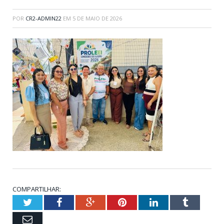
POR
CR2-ADMIN22
EM
5 DE MAIO DE 2026
COMPARTILHAR:
Twitter
Facebook
Google+
Pinterest
LinkedIn
Tumblr
Email