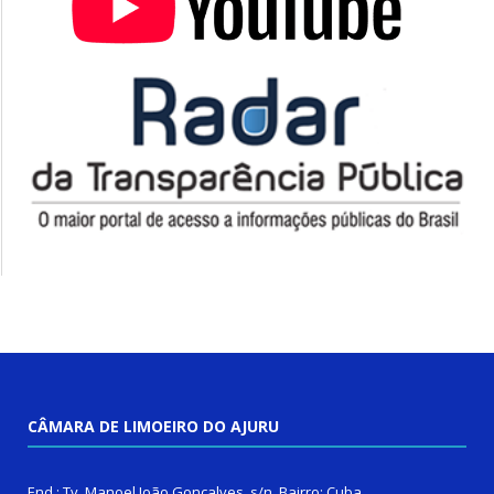
CÂMARA DE LIMOEIRO DO AJURU
End.: Tv. Manoel João Gonçalves, s/n. Bairro: Cuba