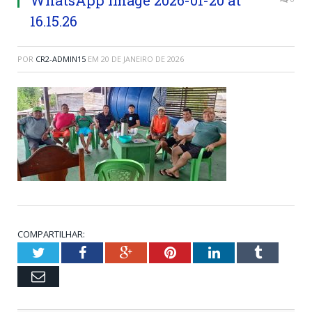
16.15.26
POR
CR2-ADMIN15
EM
20 DE JANEIRO DE 2026
COMPARTILHAR:
Twitter
Facebook
Google+
Pinterest
LinkedIn
Tumblr
Email