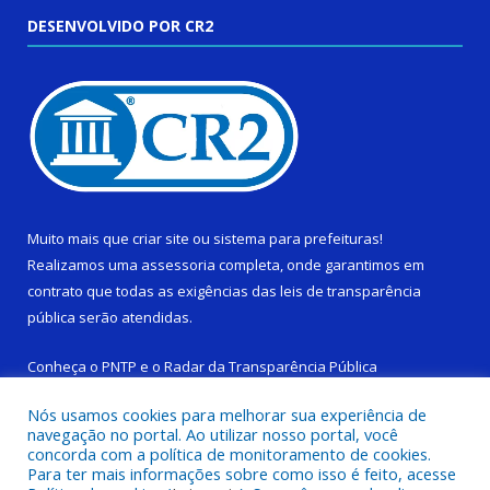
DESENVOLVIDO POR CR2
Muito mais que
criar site
ou
sistema para prefeituras
!
Realizamos uma
assessoria
completa, onde garantimos em
contrato que todas as exigências das
leis de transparência
pública
serão atendidas.
Conheça o
PNTP
e o
Radar da Transparência Pública
Nós usamos cookies para melhorar sua experiência de
navegação no portal. Ao utilizar nosso portal, você
concorda com a política de monitoramento de cookies.
Para ter mais informações sobre como isso é feito, acesse
Todos os direitos reservados a Câmara Municipal de Limoeiro do