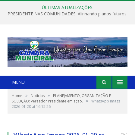
ÚLTIMAS ATUALIZAÇÕES:
PRESIDENTE NAS COMUNIDADES: Alinhando planos futuros
MENU
»
»
Home
Notícias
PLANEJAMENTO, ORGANIZAÇÃO E
»
SOLUÇÃO: Vereador Presidente em ação.
WhatsApp Image
2026-01-20 at 16.15.26
WhatsApp Image 2026-01-20 at
0