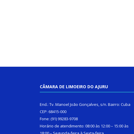
CÂMARA DE LIMOEIRO DO AJURU
End.: Tv. Manoel João Gonçalves, s/n. Bairro: Cuba
CEP: 68415-000
Fone: (91) 99283-9708
Horário de atendimento: 08:00 às 12:00 – 15:00 às
18:00 – Segunda-feira à Sexta-feira