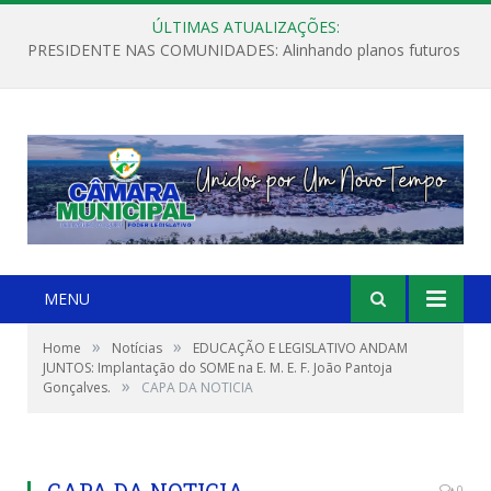
ÚLTIMAS ATUALIZAÇÕES:
PRESIDENTE NAS COMUNIDADES: Alinhando planos futuros
MENU
»
»
Home
Notícias
EDUCAÇÃO E LEGISLATIVO ANDAM
JUNTOS: Implantação do SOME na E. M. E. F. João Pantoja
»
Gonçalves.
CAPA DA NOTICIA
CAPA DA NOTICIA
0