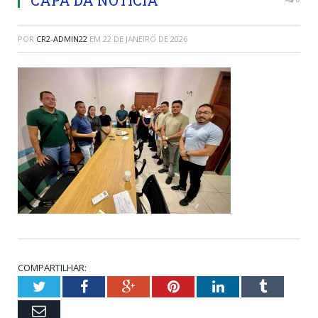
POR
CR2-ADMIN22
EM
22 DE JANEIRO DE 2026
COMPARTILHAR:
Twitter
Facebook
Google+
Pinterest
LinkedIn
Tumblr
Email