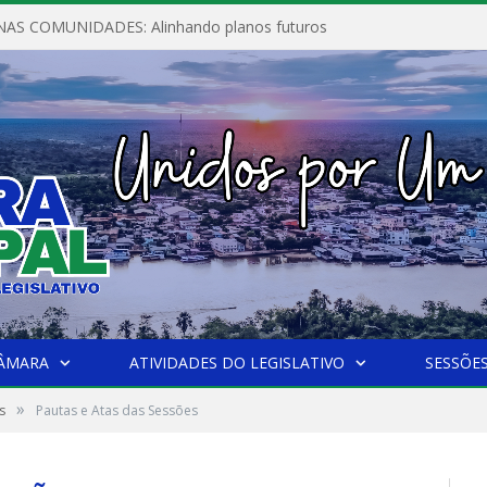
AS COMUNIDADES: Alinhando planos futuros
CÂMARA
ATIVIDADES DO LEGISLATIVO
SESSÕE
»
s
Pautas e Atas das Sessões