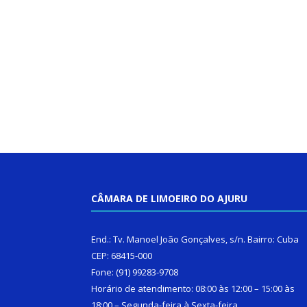
CÂMARA DE LIMOEIRO DO AJURU
End.: Tv. Manoel João Gonçalves, s/n. Bairro: Cuba
CEP: 68415-000
Fone: (91) 99283-9708
Horário de atendimento: 08:00 às 12:00 – 15:00 às
18:00 – Segunda-feira à Sexta-feira