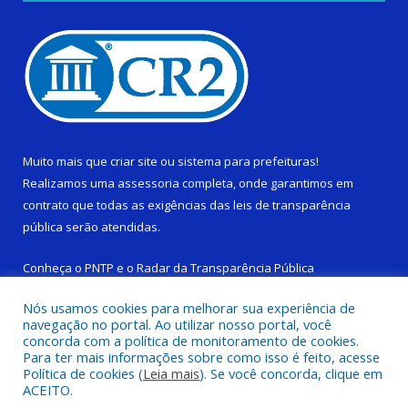
Muito mais que
criar site
ou
sistema para prefeituras
!
Realizamos uma
assessoria
completa, onde garantimos em
contrato que todas as exigências das
leis de transparência
pública
serão atendidas.
Conheça o
PNTP
e o
Radar da Transparência Pública
Nós usamos cookies para melhorar sua experiência de
navegação no portal. Ao utilizar nosso portal, você
concorda com a política de monitoramento de cookies.
Para ter mais informações sobre como isso é feito, acesse
Todos os direitos reservados a Câmara Municipal de Limoeiro do
Política de cookies (
Leia mais
). Se você concorda, clique em
Ajuru.
ACEITO.