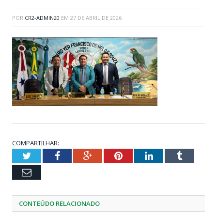
POR
CR2-ADMIN20
EM
27 DE ABRIL DE 2026
COMPARTILHAR:
Twitter
Facebook
Google+
Pinterest
LinkedIn
Tumblr
Email
CONTEÚDO RELACIONADO