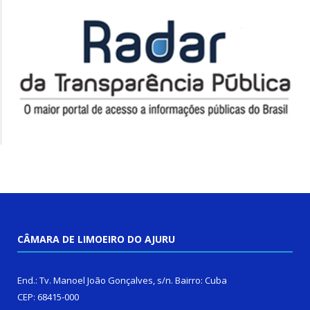
CÂMARA DE LIMOEIRO DO AJURU
End.: Tv. Manoel João Gonçalves, s/n. Bairro: Cuba
CEP: 68415-000