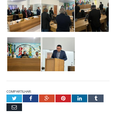
COMPARTILHAR:
Twitter
Facebook
Google+
Pinterest
LinkedIn
Tumblr
Email