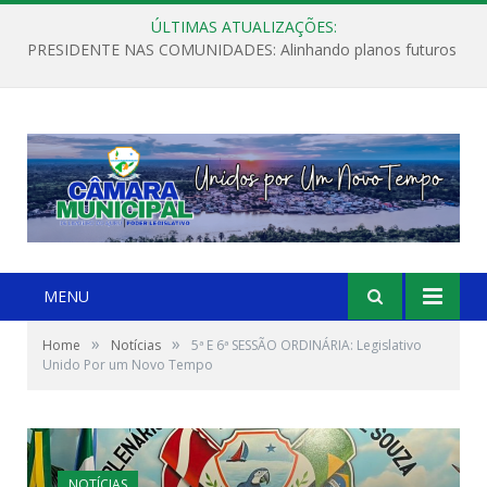
ÚLTIMAS ATUALIZAÇÕES:
PRESIDENTE NAS COMUNIDADES: Alinhando planos futuros
MENU
»
»
Home
Notícias
5ª E 6ª SESSÃO ORDINÁRIA: Legislativo
Unido Por um Novo Tempo
NOTÍCIAS