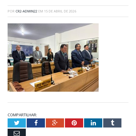
POR
CR2-ADMIN22
EM
15 DE ABRIL DE 2026
COMPARTILHAR:
Twitter
Facebook
Google+
Pinterest
LinkedIn
Tumblr
Email