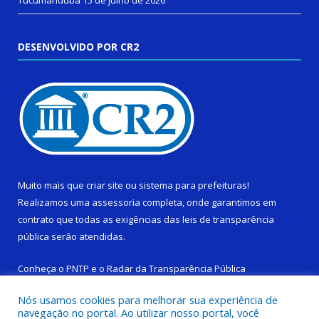
Tucumanduba
15 de julho de 2026
DESENVOLVIDO POR CR2
Muito mais que
criar site
ou
sistema para prefeituras
!
Realizamos uma
assessoria
completa, onde garantimos em
contrato que todas as exigências das
leis de transparência
pública
serão atendidas.
Conheça o
PNTP
e o
Radar da Transparência Pública
Nós usamos cookies para melhorar sua experiência de
navegação no portal. Ao utilizar nosso portal, você