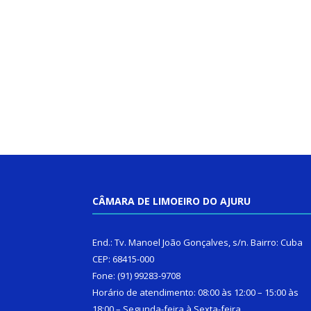
CÂMARA DE LIMOEIRO DO AJURU
End.: Tv. Manoel João Gonçalves, s/n. Bairro: Cuba
CEP: 68415-000
Fone: (91) 99283-9708
Horário de atendimento: 08:00 às 12:00 – 15:00 às
18:00 – Segunda-feira à Sexta-feira