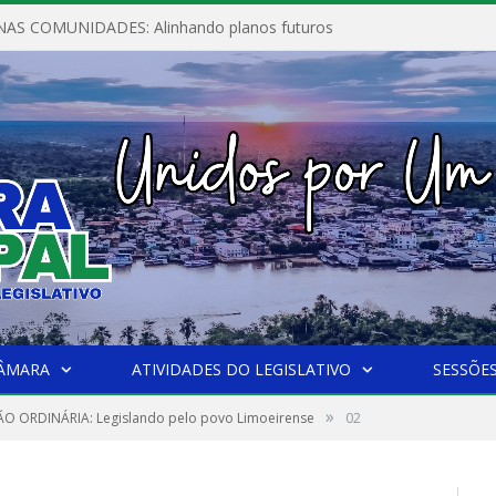
AS COMUNIDADES: Alinhando planos futuros
CÂMARA
ATIVIDADES DO LEGISLATIVO
SESSÕE
»
SÃO ORDINÁRIA: Legislando pelo povo Limoeirense
02