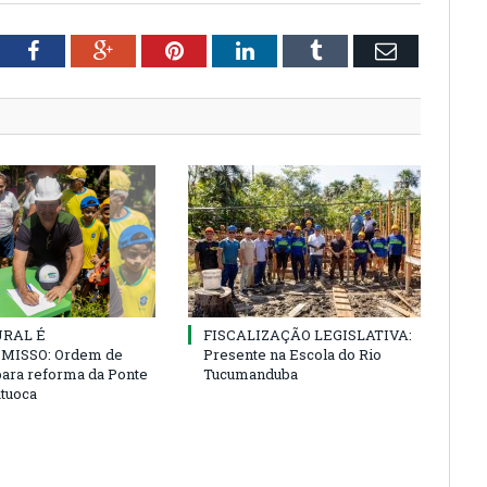
tter
Facebook
Google+
Pinterest
LinkedIn
Tumblr
Email
URAL É
FISCALIZAÇÃO LEGISLATIVA:
ISSO: Ordem de
Presente na Escola do Rio
para reforma da Ponte
Tucumanduba
atuoca