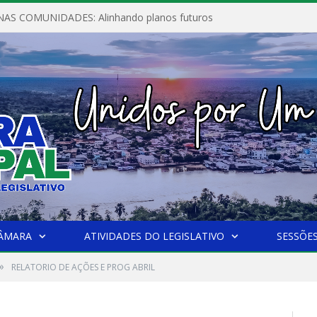
AS COMUNIDADES: Alinhando planos futuros
CÂMARA
ATIVIDADES DO LEGISLATIVO
SESSÕE
»
RELATORIO DE AÇÕES E PROG ABRIL