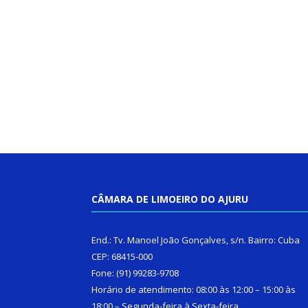
CÂMARA DE LIMOEIRO DO AJURU
End.: Tv. Manoel João Gonçalves, s/n. Bairro: Cuba
CEP: 68415-000
Fone: (91) 99283-9708
Horário de atendimento: 08:00 às 12:00 – 15:00 às
18:00 – Segunda-feira à Sexta-feira