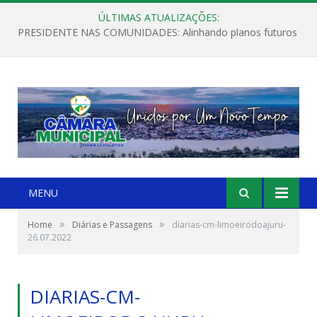
ÚLTIMAS ATUALIZAÇÕES:
PRESIDENTE NAS COMUNIDADES: Alinhando planos futuros
MENU
»
»
Home
Diárias e Passagens
diarias-cm-limoeirodoajuru-
26.07.2022
DIARIAS-CM-