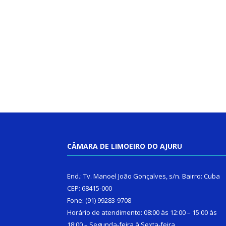
CÂMARA DE LIMOEIRO DO AJURU
End.: Tv. Manoel João Gonçalves, s/n. Bairro: Cuba
CEP: 68415-000
Fone: (91) 99283-9708
Horário de atendimento: 08:00 às 12:00 – 15:00 às
18:00 – Segunda-feira à Sexta-feira