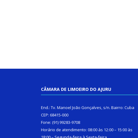
CÂMARA DE LIMOEIRO DO AJURU
End.: Tv. Manoel João Gonçalves, s/n. Bairro: Cuba
CEP: 68415-000
Fone: (91) 99283-9708
Horário de atendimento: 08:00 às 12:00 – 15:00 às
18:00 – Segunda-feira à Sexta-feira