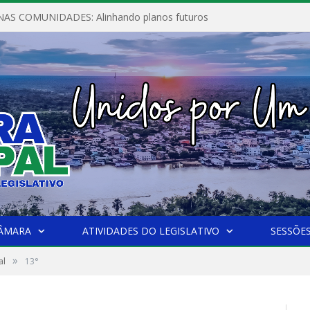
AS COMUNIDADES: Alinhando planos futuros
CÂMARA
ATIVIDADES DO LEGISLATIVO
SESSÕE
»
al
13°