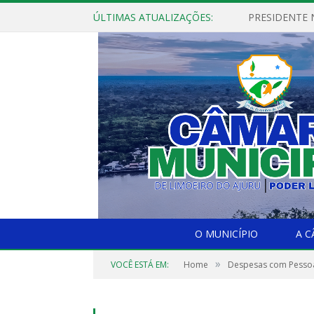
ÚLTIMAS ATUALIZAÇÕES:
PRESIDENTE N
O MUNICÍPIO
A 
»
VOCÊ ESTÁ EM:
Home
Despesas com Pesso