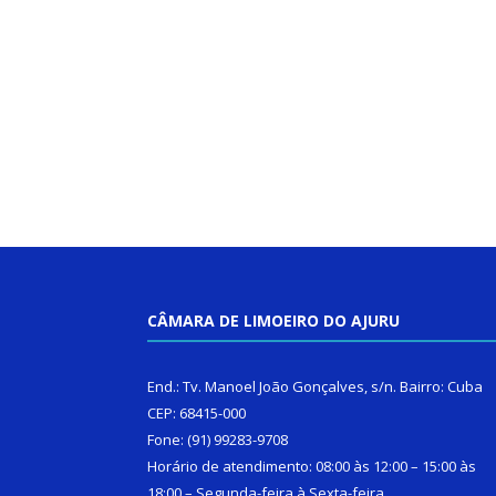
CÂMARA DE LIMOEIRO DO AJURU
End.: Tv. Manoel João Gonçalves, s/n. Bairro: Cuba
CEP: 68415-000
Fone: (91) 99283-9708
Horário de atendimento: 08:00 às 12:00 – 15:00 às
18:00 – Segunda-feira à Sexta-feira