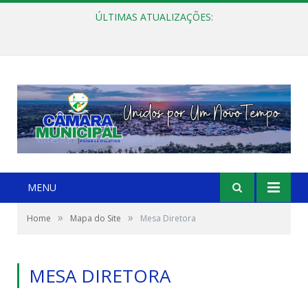
ÚLTIMAS ATUALIZAÇÕES:
ZONA RURAL É COMPROMISSO: Ordem de serviço para reforma da Ponte do Rio Tatuoca
MENU
»
»
Home
Mapa do Site
Mesa Diretora
MESA DIRETORA