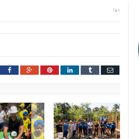
0
tter
Facebook
Google+
Pinterest
LinkedIn
Tumblr
Email