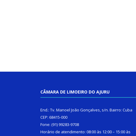
CÂMARA DE LIMOEIRO DO AJURU
End.: Tv. Manoel João Gonçalves, s/n. Bairro: Cuba
CEP: 68415-000
Fone: (91) 99283-9708
Horário de atendimento: 08:00 às 12:00 – 15:00 às