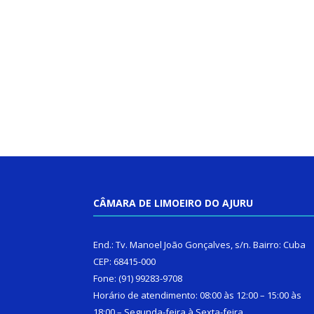
CÂMARA DE LIMOEIRO DO AJURU
End.: Tv. Manoel João Gonçalves, s/n. Bairro: Cuba
CEP: 68415-000
Fone: (91) 99283-9708
Horário de atendimento: 08:00 às 12:00 – 15:00 às
18:00 – Segunda-feira à Sexta-feira